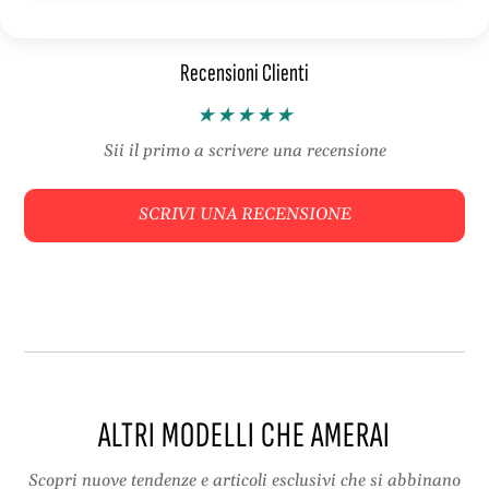
c
P
h
u
Recensioni Clienti
e
f
P
f
u
,
f
S
Sii il primo a scrivere una recensione
f
t
,
a
SCRIVI UNA RECENSIONE
S
m
t
p
a
a
m
L
p
e
a
o
L
p
e
a
o
r
ALTRI MODELLI CHE AMERAI
p
d
a
o
r
e
Scopri nuove tendenze e articoli esclusivi che si abbinano