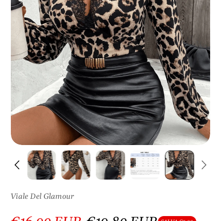
S
U
L
P
R
O
D
O
T
T
O
Viale Del Glamour