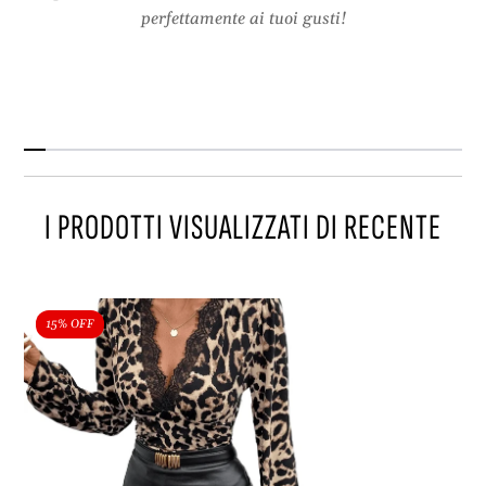
d
P
perfettamente ai tuoi gusti!
o
i
e
z
P
z
i
o
z
z
o
I PRODOTTI VISUALIZZATI DI RECENTE
15% OFF