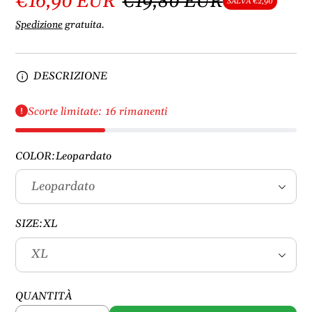
€16,90 EUR
€19,80 EUR
SALVA €2,90
Spedizione
gratuita.
DESCRIZIONE
Scorte limitate: 16 rimanenti
COLOR:
Leopardato
SIZE:
XL
QUANTITÀ