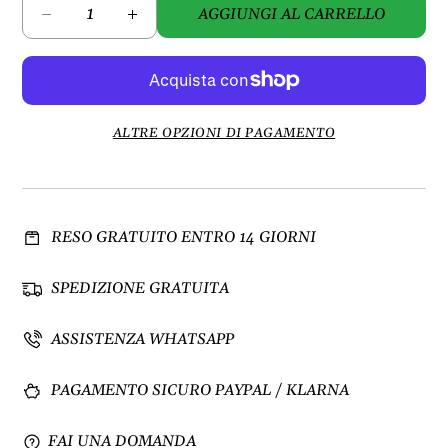
AGGIUNGI AL CARRELLO
D
A
i
u
m
m
i
e
n
n
u
t
ALTRE OPZIONI DI PAGAMENTO
i
a
s
q
c
u
i
a
RESO GRATUITO ENTRO 14 GIORNI
q
n
u
t
a
i
SPEDIZIONE GRATUITA
n
t
t
à
ASSISTENZA WHATSAPP
i
p
t
e
PAGAMENTO SICURO PAYPAL / KLARNA
à
r
p
T
e
-
FAI UNA DOMANDA