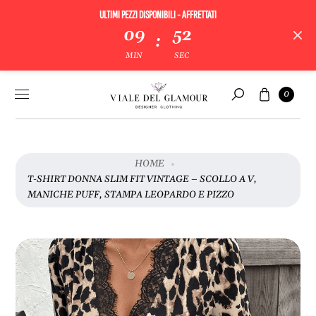
ULTIMI PEZZI DISPONIBILI - AFFRETTATI
V
09
52
:
A
MIN
SEC
I
A
Vai al
Carrello
L
0
contenuto
Cerca
L
E
I
N
HOME
F
T-SHIRT DONNA SLIM FIT VINTAGE – SCOLLO A V,
O
MANICHE PUFF, STAMPA LEOPARDO E PIZZO
R
M
A
Z
I
O
N
I