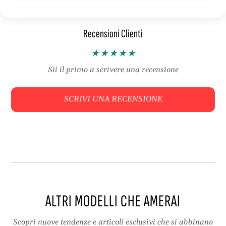
o
–
n
R
Recensioni Clienti
e
e
–
g
R
a
e
l
Sii il primo a scrivere una recensione
g
o
a
d
SCRIVI UNA RECENSIONE
l
i
o
C
d
o
i
p
C
p
o
i
p
a
p
i
ALTRI MODELLI CHE AMERAI
a
Scopri nuove tendenze e articoli esclusivi che si abbinano