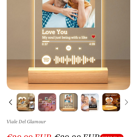
S
U
L
P
R
O
D
O
T
T
O
Viale Del Glamour