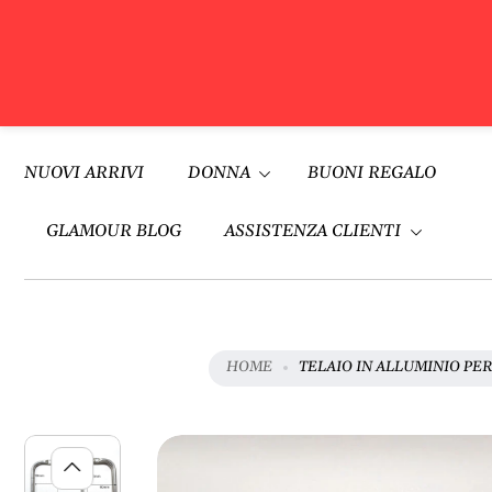
V
A
Vai al
I
contenuto
NUOVI ARRIVI
DONNA
BUONI REGALO
A
L
L
GLAMOUR BLOG
ASSISTENZA CLIENTI
E
I
N
F
O
HOME
TELAIO IN ALLUMINIO PE
R
M
A
Z
I