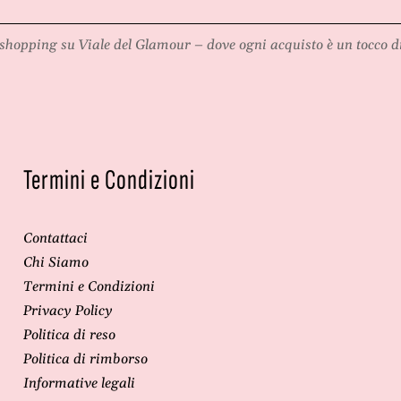
e
i
F
-
a
d
shopping su
Viale del Glamour
– dove ogni acquisto è un tocco di
i
a
-
-
d
T
a
e
-
T
Termini e Condizioni
e
Contattaci
Chi Siamo
Termini e Condizioni
Privacy Policy
Politica di reso
Politica di rimborso
Informative legali