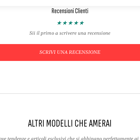
r
C
s
l
Recensioni Clienti
a
u
C
t
l
c
Sii il primo a scrivere una recensione
u
h
t
–
c
M
SCRIVI UNA RECENSIONE
h
a
–
n
M
i
a
c
n
o
i
a
c
T
o
u
a
b
T
o
ALTRI MODELLI CHE AMERAI
u
,
b
C
o
o
ve tendenze e articoli esclusivi che si abbinano perfettamente ai 