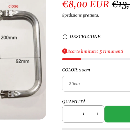
€8,00 EUR
€13
Spedizione
gratuita.
DESCRIZIONE
Scorte limitate: 5 rimanenti
COLOR:
20cm
QUANTITÀ
D
A
i
u
m
m