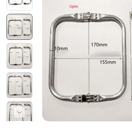
O
N
I
S
U
L
P
R
O
D
O
T
T
O