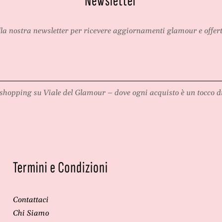
Newsletter
o
e
/
t
m
a
alla nostra newsletter per ricevere aggiornamenti glamour e offert
e
l
t
l
a
o
l
,
l
a
shopping su
Viale del Glamour
– dove ogni acquisto è un tocco di
o
c
,
c
a
e
c
s
c
s
e
o
s
r
Termini e Condizioni
s
i
o
o
r
f
Contattaci
i
a
Chi Siamo
o
s