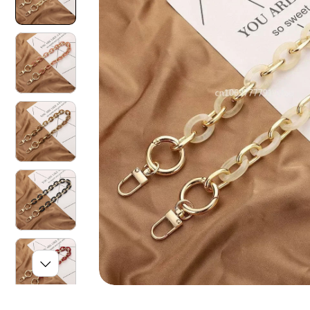
O
N
I
S
U
L
P
R
O
D
O
T
T
O