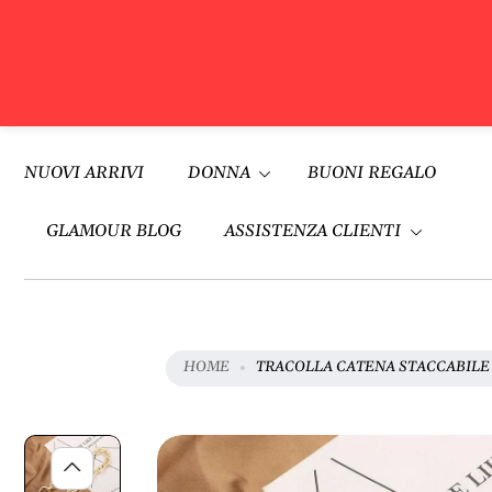
V
A
Vai al
I
contenuto
NUOVI ARRIVI
DONNA
BUONI REGALO
A
L
L
GLAMOUR BLOG
ASSISTENZA CLIENTI
E
I
N
F
O
HOME
TRACOLLA CATENA STACCABILE 
R
M
A
Z
I