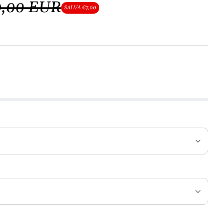
9,00 EUR
SALVA €7,00