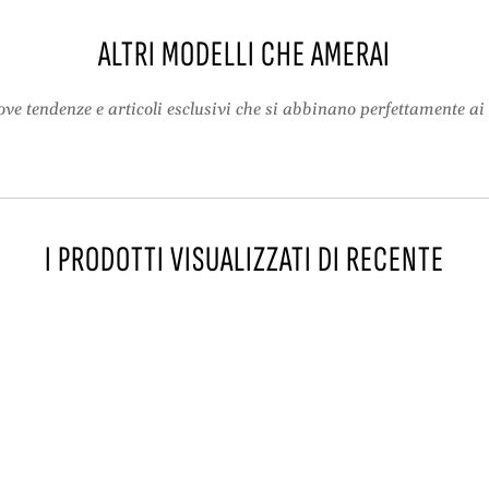
t
p
r
c
ALTRI MODELLI CHE AMERAI
a
r
p
o
c
s
ve tendenze e articoli esclusivi che si abbinano perfettamente ai 
r
s
o
b
s
o
s
d
b
y
I PRODOTTI VISUALIZZATI DI RECENTE
o
/
d
s
y
h
/
o
s
u
h
l
o
d
u
e
l
r
d
r