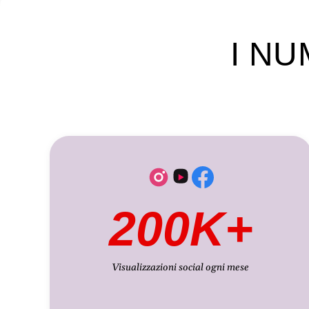
I NU
200K+
Visualizzazioni social ogni mese