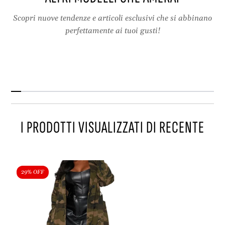
e
t
d
a
Scopri nuove tendenze e articoli esclusivi che si abbinano
–
g
perfettamente ai tuoi gusti!
t
l
a
i
g
e
l
S
i
-
e
2
S
X
-
L
I PRODOTTI VISUALIZZATI DI RECENTE
2
X
L
29% OFF