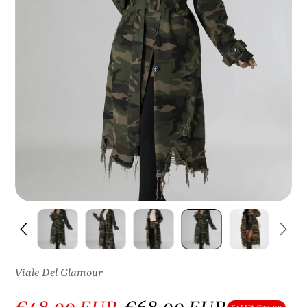
S
U
L
P
R
O
D
O
T
T
O
Viale Del Glamour