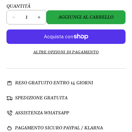
QUANTITÀ
AGGIUNGI AL CARRELLO
D
A
i
u
m
m
i
e
n
n
u
t
ALTRE OPZIONI DI PAGAMENTO
i
a
s
q
c
u
i
a
RESO GRATUITO ENTRO 14 GIORNI
q
n
u
t
a
i
SPEDIZIONE GRATUITA
n
t
t
à
ASSISTENZA WHATSAPP
i
p
t
e
PAGAMENTO SICURO PAYPAL / KLARNA
à
r