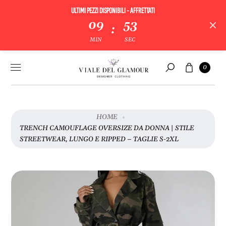
ULTIMI PEZZI DISPONIBILI - AFFRETTATI
V
09
53
:
A
MIN
SEC
I
A
Vai al
Carrello
L
0
contenuto
Cerca
L
E
I
N
HOME
F
TRENCH CAMOUFLAGE OVERSIZE DA DONNA | STILE
O
STREETWEAR, LUNGO E RIPPED – TAGLIE S-2XL
R
M
A
Z
I
O
N
I