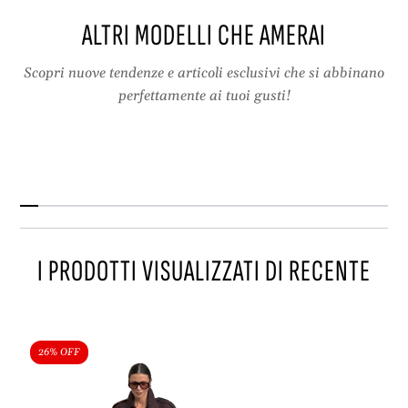
p
t
ALTRI MODELLI CHE AMERAI
e
o
t
,
t
c
Scopri nuove tendenze e articoli esclusivi che si abbinano
o
o
perfettamente ai tuoi gusti!
,
l
c
l
o
e
l
t
l
t
e
o
t
a
t
r
I PRODOTTI VISUALIZZATI DI RECENTE
o
e
a
v
r
e
e
r
v
s
26% OFF
e
,
r
s