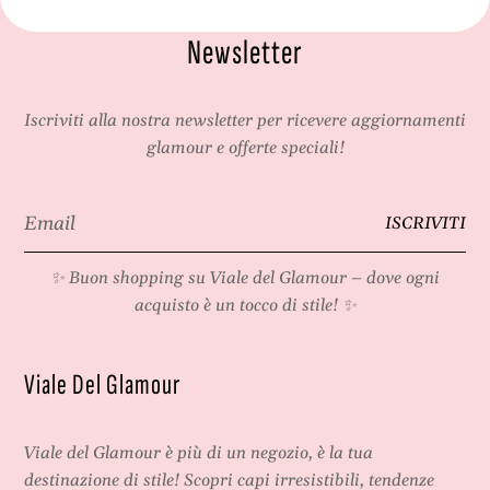
p
l
Newsletter
e
&
r
#
l
3
&
9
Iscriviti alla nostra newsletter per ricevere aggiornamenti
#
;
glamour e offerte speciali!
3
a
9
u
Email
;
t
ISCRIVITI
*
a
u
u
n
✨ Buon shopping su
Viale del Glamour
– dove ogni
t
n
acquisto è un tocco di stile! ✨
u
o
n
/
n
i
Viale Del Glamour
o
n
/
v
i
e
Viale del Glamour
è più di un negozio, è la tua
n
r
v
n
destinazione di stile! Scopri capi irresistibili, tendenze