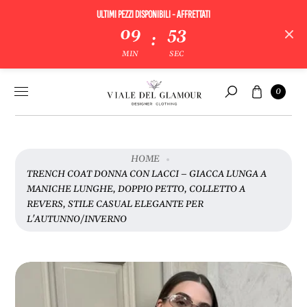
ULTIMI PEZZI DISPONIBILI - AFFRETTATI
09
52
:
MIN
SEC
V
A
Vai al
Carrello
I
0
contenuto
Cerca
A
L
L
E
HOME
I
TRENCH COAT DONNA CON LACCI – GIACCA LUNGA A
N
MANICHE LUNGHE, DOPPIO PETTO, COLLETTO A
F
REVERS, STILE CASUAL ELEGANTE PER
O
L'AUTUNNO/INVERNO
R
M
A
Z
I
O