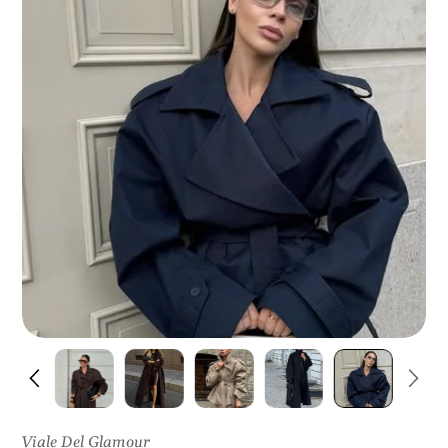
N
I
S
U
L
P
R
O
D
O
T
T
O
Viale Del Glamour