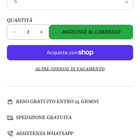
QUANTITÀ
AGGIUNGI AL CARRELLO
D
A
i
u
m
m
i
e
n
n
u
t
ALTRE OPZIONI DI PAGAMENTO
i
a
s
q
c
u
i
a
RESO GRATUITO ENTRO 14 GIORNI
q
n
u
t
a
i
SPEDIZIONE GRATUITA
n
t
t
à
ASSISTENZA WHATSAPP
i
p