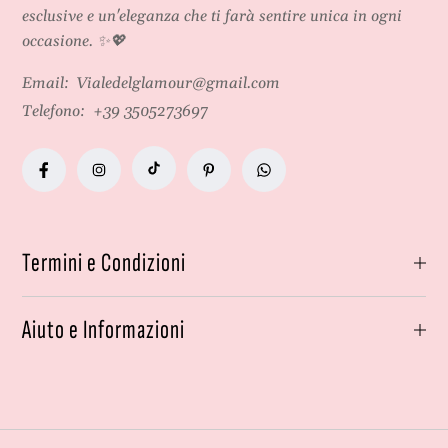
e
o
esclusive e un'eleganza che ti farà sentire unica in ogni
r
occasione. ✨💖
n
o
Email:
Vialedelglamour@gmail.com
Telefono:
+39 3505273697
Termini e Condizioni
Aiuto e Informazioni