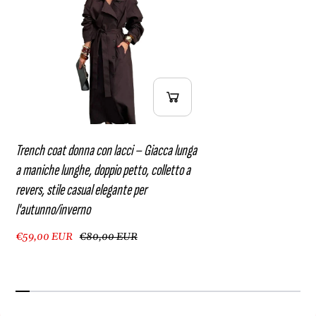
s
t
,
i
s
l
t
e
i
c
l
a
e
s
c
u
a
a
s
l
Trench coat donna con lacci – Giacca lunga
u
e
a maniche lunghe, doppio petto, colletto a
a
l
revers, stile casual elegante per
l
e
e
g
l'autunno/inverno
l
a
e
n
€59,00 EUR
€80,00 EUR
g
t
a
e
n
p
t
e
e
r