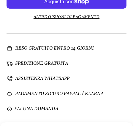
i
e
n
n
u
t
ALTRE OPZIONI DI PAGAMENTO
i
a
s
q
c
u
i
a
RESO GRATUITO ENTRO 14 GIORNI
q
n
u
t
a
i
SPEDIZIONE GRATUITA
n
t
t
à
ASSISTENZA WHATSAPP
i
p
t
e
PAGAMENTO SICURO PAYPAL / KLARNA
à
r
p
U
e
n
FAI UNA DOMANDA
r
c
U
i
n
n