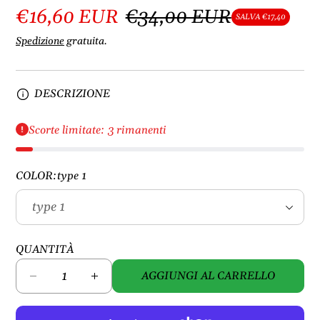
€16,60 EUR
€34,00 EUR
SALVA €17,40
Spedizione
gratuita.
DESCRIZIONE
Scorte limitate: 3 rimanenti
COLOR:
type 1
QUANTITÀ
AGGIUNGI AL CARRELLO
D
A
i
u
m
m