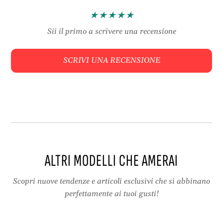
K
c
i
o
t
m
Sii il primo a scrivere una recensione
c
p
o
l
SCRIVI UNA RECENSIONE
m
e
p
t
l
o
e
p
t
e
o
r
p
c
e
r
r
o
ALTRI MODELLI CHE AMERAI
c
c
r
h
o
e
Scopri nuove tendenze e articoli esclusivi che si abbinano
c
t
perfettamente ai tuoi gusti!
h
,
e
i