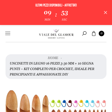
ULTIMI PEZZI DISPONIBILI - AFFRETTATI
09
52
:
V
MIN
SEC
A
I
Vai al
Carrello
A
0
contenuto
Cerca
L
L
E
I
HOME
N
UNCINETTI IN LEGNO 16 PEZZI 3-30 MM + 10 SEGNA
F
PUNTI – KIT COMPLETO PER CROCHET, IDEALE PER
O
PRINCIPIANTI E APPASSIONATE DIY
R
M
A
Z
I
O
N