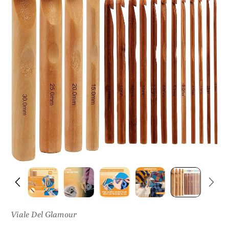
I
S
U
L
P
R
O
D
O
T
T
O
Viale Del Glamour