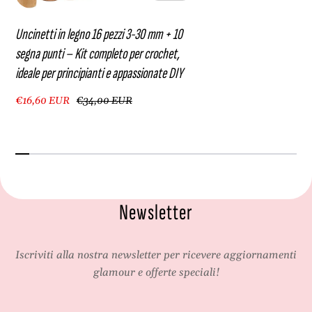
t
a
i
p
Uncinetti in legno 16 pezzi 3-30 mm + 10
e
p
segna punti – Kit completo per crochet,
a
a
ideale per principianti e appassionate DIY
p
s
p
s
€16,60 EUR
€34,00 EUR
a
i
s
o
s
n
i
a
o
t
n
e
a
D
Newsletter
t
I
e
Y
D
Iscriviti alla nostra newsletter per ricevere aggiornamenti
I
Y
glamour e offerte speciali!