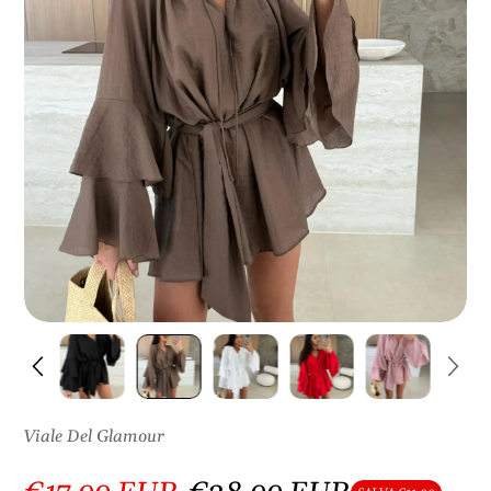
S
U
L
P
R
O
D
O
T
T
O
Viale Del Glamour