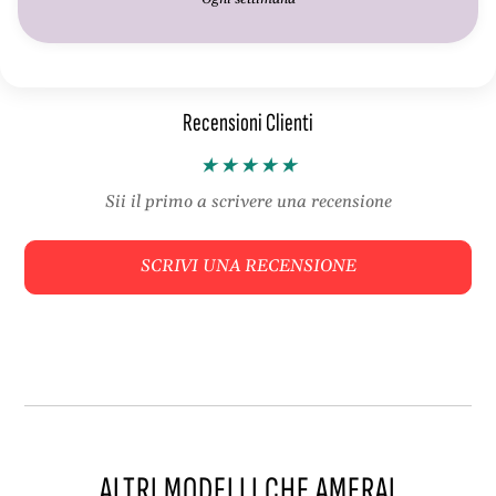
t
a
e
c
L
c
a
i
Recensioni Clienti
c
c
i
Sii il primo a scrivere una recensione
SCRIVI UNA RECENSIONE
ALTRI MODELLI CHE AMERAI