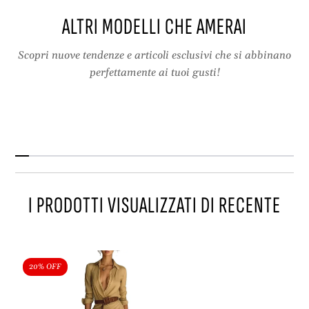
n
,
ALTRI MODELLI CHE AMERAI
d
c
o
i
,
n
Scopri nuove tendenze e articoli esclusivi che si abbinano
c
t
perfettamente ai tuoi gusti!
i
u
n
r
t
a
u
,
r
t
a
a
,
g
t
l
I PRODOTTI VISUALIZZATI DI RECENTE
a
i
g
o
l
a
i
s
o
i
20% OFF
a
m
s
m