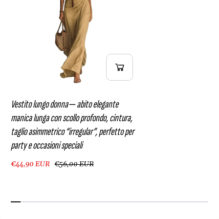
i
e
m
t
m
r
e
i
t
c
r
o
i
“
c
i
o
r
“
r
Vestito lungo donna ‒ abito elegante
i
e
manica lunga con scollo profondo, cintura,
r
g
taglio asimmetrico “irregular”, perfetto per
r
u
e
l
party e occasioni speciali
g
a
u
r
€44,90 EUR
€56,00 EUR
l
”
a
,
r
p
”
e
,
r