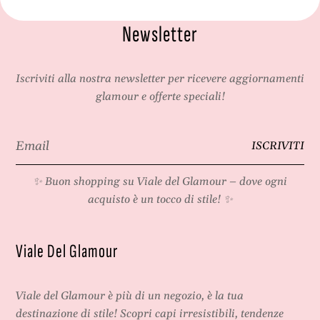
p
f
Newsletter
e
e
r
t
f
t
e
o
Iscriviti alla nostra newsletter per ricevere aggiornamenti
t
p
glamour e offerte speciali!
t
e
o
r
Email
p
p
ISCRIVITI
*
e
a
r
r
✨ Buon shopping su
Viale del Glamour
– dove ogni
p
t
acquisto è un tocco di stile! ✨
a
y
r
e
t
o
Viale Del Glamour
y
c
e
c
o
a
Viale del Glamour
è più di un negozio, è la tua
c
s
c
i
destinazione di stile! Scopri capi irresistibili, tendenze