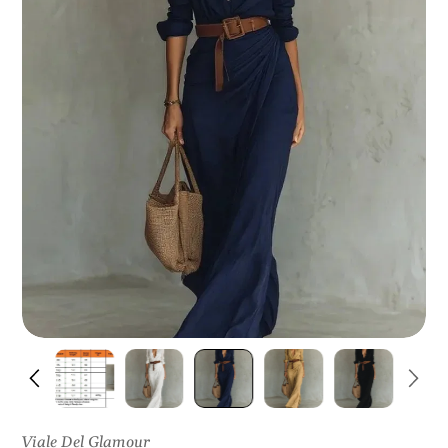
N
I
S
U
L
P
R
O
D
O
T
T
O
Viale Del Glamour