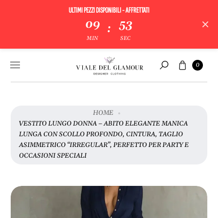
ULTIMI PEZZI DISPONIBILI - AFFRETTATI
09
53
:
MIN
SEC
V
A
Vai al
Carrello
I
0
contenuto
Cerca
A
L
L
E
HOME
I
VESTITO LUNGO DONNA ‒ ABITO ELEGANTE MANICA
N
LUNGA CON SCOLLO PROFONDO, CINTURA, TAGLIO
F
ASIMMETRICO “IRREGULAR”, PERFETTO PER PARTY E
O
OCCASIONI SPECIALI
R
M
A
Z
I
O