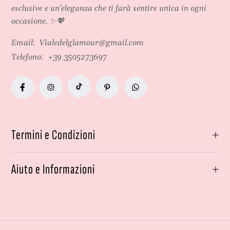
a
o
esclusive e un'eleganza che ti farà sentire unica in ogni
s
n
occasione. ✨💖
i
i
o
s
Email:
Vialedelglamour@gmail.com
n
p
Telefono:
+39 3505273697
i
e
s
c
p
i
e
a
c
l
i
i
a
Termini e Condizioni
l
i
Aiuto e Informazioni