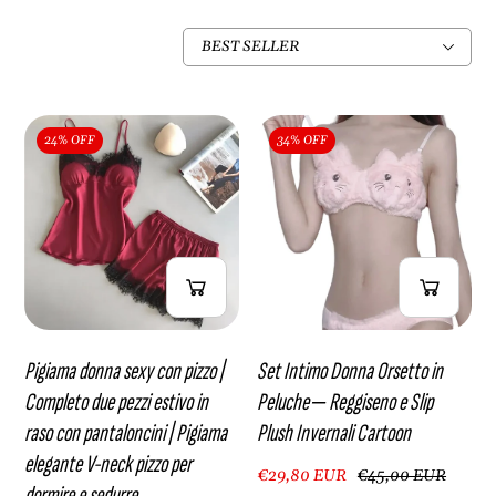
Hai
24% OFF
34% OFF
visualizzato
22
di
45
risultati
Pigiama donna sexy con pizzo |
Set Intimo Donna Orsetto in
Completo due pezzi estivo in
Peluche ‒ Reggiseno e Slip
raso con pantaloncini | Pigiama
Plush Invernali Cartoon
elegante V-neck pizzo per
€29,80 EUR
€45,00 EUR
dormire e sedurre