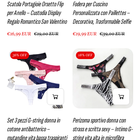
Scatola Portagioie Orsetto Flip
Fodera per Cuscino
per Anello – Custodia Display
Personalizzata con Paillettes –
Regalo Romantico San Valentino
Decorativa, Trasformabile Selfie
€16,99 EUR
€19,00 EUR
€19,99 EUR
€39,00 EUR
36% OFF
18% OFF
Set 3 pezzi G-string donna in
Perizoma sportivo donna con
cotone antibatterico –
strass e scritta sexy – Intimo G-
mutandine vita bassa traspiranti
string vita alta in microfibra