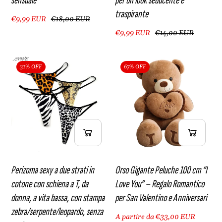
sensuale
per un look seducente e
traspirante
€9,99 EUR
€18,00 EUR
€9,99 EUR
€14,00 EUR
31% OFF
67% OFF
Perizoma sexy a due strati in
Orso Gigante Peluche 100 cm “I
cotone con schiena a T, da
Love You” – Regalo Romantico
donna, a vita bassa, con stampa
per San Valentino e Anniversari
zebra/serpente/leopardo, senza
A partire da €33,00 EUR