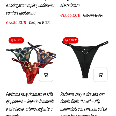
e asciugatura rapida, underwear
elasticizzata
comfort quotidiano
€13,90 EUR
€16,99 EUR
€12,80 EUR
€20,00 EUR
45% OFF
29% OFF
Perizoma sexy ricamato in stile
Perizoma sexy a vita alta con
giapponese – lingerie femminile
doppia fibbia "Love" – Slip
a vita bassa, intimo elegante e
minimalisti con cinturini sottili