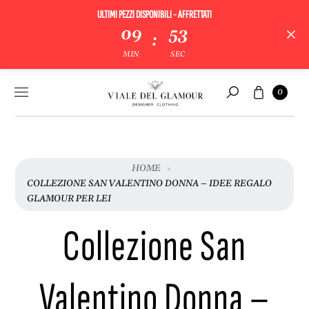
ULTIMI PEZZI DISPONIBILI - AFFRETTATI
09
52
:
MIN
SEC
Vai al
Carrello
0
contenuto
Cerca
HOME
COLLEZIONE SAN VALENTINO DONNA – IDEE REGALO
GLAMOUR PER LEI
Collezione San
Valentino Donna –